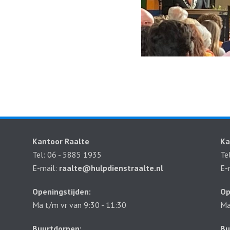
Kantoor Raalte
Ka
Tel: 06 - 5885 1935
Te
E-mail:
raalte@hulpdienstraalte.nl
E-
Openingstijden:
Op
Ma t/m vr van 9:30 - 11:30
Ma
Buurtdorpen:
Bu